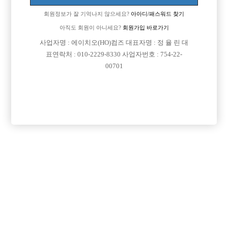
회원정보가 잘 기억나지 않으세요?
아아디/패스워드 찾기
아직도 회원이 아니세요?
회원가입 바로가기
검색
전체보기
사업자명 : 에이치오(HO)컴즈 대표자명 : 정 율 린 대
표연락처 : 010-2229-8330 사업자번호 : 754-22-
00701
광고신청

제목
지역
경기오산시
오산 야놀자
오산 야놀자 박스 선수 모집
인천미추홀구
인천 주안 눌러
인천 주안1번/ 콜 최소 30개보장/ 콜에 진심인박스
서울강북구
강북 H
강북 1등박스 H. <초보 환영> <투잡,주말반 가능> <1등 박스>
경기수원시
비스트 노아박스
수원 비스트 노아박스