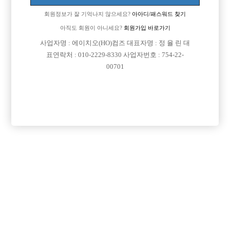
회원정보가 잘 기억나지 않으세요?
아아디/패스워드 찾기
아직도 회원이 아니세요?
회원가입 바로가기
검색
전체보기
사업자명 : 에이치오(HO)컴즈 대표자명 : 정 율 린 대
표연락처 : 010-2229-8330 사업자번호 : 754-22-
00701
광고신청

제목
지역
경기오산시
오산 야놀자
오산 야놀자 박스 선수 모집
인천미추홀구
인천 주안 눌러
인천 주안1번/ 콜 최소 30개보장/ 콜에 진심인박스
서울강북구
강북 H
강북 1등박스 H. <초보 환영> <투잡,주말반 가능> <1등 박스>
경기수원시
비스트 노아박스
수원 비스트 노아박스