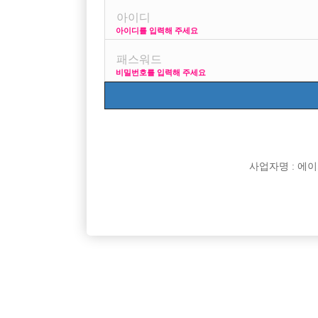
아이디를 입력해 주세요
비밀번호를 입력해 주세요
박스명
인천 주안 눌러
인천 주안1번/ 콜 최
강북 H
강북 1등박스 H. <초
사업자명 : 에이치오
비스트 노아박스
수원 비스트 노아박스
잠실 에이스
잠실 ACE에서 같이 
Enso 엔쏘
대림 노찡 최고복지 
G2 (M2)
[중빠] 종로 M2 사장
리치
신림호빠 리치 선수 모
명작
[선수 급구] 안양 no.