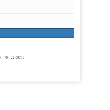

광고신청
지역
급여
인천미추홀구
50,000
TC
서울강북구
50,000
TC
754-22-00701
경기수원시
60,000
시간
서울송파구
60,000
TC
서울관악구
50,000
TC
서울종로구
50,000
시간
서울관악구
50,000
TC
경기안양시
50,000
시간