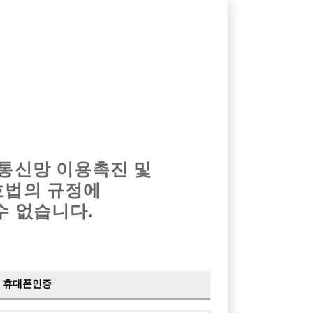
옴므알바
밤알바
회원가입
로그인
광고안내
이력서등록
마이페이지
 통신망 이용촉진 및
호법의 규정에
수 없습니다.
휴대폰인증
검색
전체보기