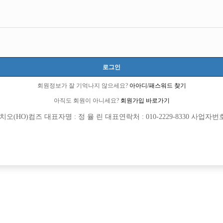
모집내용
로그인
소 30개보장/ 콜에 진심인박스
회원정보가 잘 기억나지 않으세요?
아아디/패스워드 찾기
아직도 회원이 아니세요?
회원가입 바로가기
보 환영> <투잡,주말반 가능> <1등 박스>
(HO)컴즈 대표자명 : 정 율 린 대표연락처 : 010-2229-8330 사업자번호 : 
일하실 식구분들 모셔요
박스에서 선수님들 모십니다 구디 영등포 신길 가리봉 …
 직속 운영하는 박스
십니다!!!
1 명작 [초보 환영]