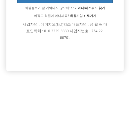
회원정보가 잘 기억나지 않으세요?
아아디/패스워드 찾기
아직도 회원이 아니세요?
회원가입 바로가기
검색
전체보기
사업자명 : 에이치오(HO)컴즈 대표자명 : 정 율 린 대
표연락처 : 010-2229-8330 사업자번호 : 754-22-
00701
광고신청

제목
지역
경기오산시
오산 야놀자
오산 야놀자 박스 선수 모집
인천미추홀구
인천 주안 눌러
인천 주안1번/ 콜 최소 30개보장/ 콜에 진심인박스
서울강북구
강북 H
강북 1등박스 H. <초보 환영> <투잡,주말반 가능> <1등 박스>
경기수원시
비스트 노아박스
수원 비스트 노아박스