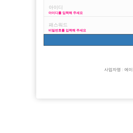
아이디를 입력해 주세요
비밀번호를 입력해 주세요
박스명
인천 주안 눌러
인천 주안1번/ 콜 최
강북 H
강북 1등박스 H. <초
사업자명 : 에이치오
비스트 노아박스
수원 비스트 노아박스
잠실 에이스
잠실 ACE에서 같이 
Enso 엔쏘
대림 노찡 최고복지 
G2 (M2)
[중빠] 종로 M2 사장
리치
신림호빠 리치 선수 모
명작
[선수 급구] 안양 no.