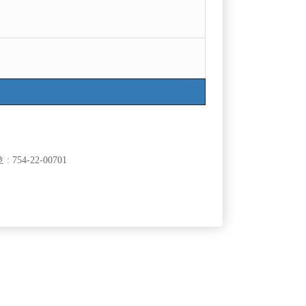

광고신청
지역
급여
인천미추홀구
50,000
TC
서울강북구
50,000
TC
754-22-00701
경기수원시
60,000
시간
서울송파구
60,000
TC
서울관악구
50,000
TC
서울종로구
50,000
시간
서울관악구
50,000
TC
경기안양시
50,000
시간