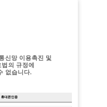
옴므알바
밤알바
회원가입
로그인
광고안내
이력서등록
마이페이지
 통신망 이용촉진 및
호법의 규정에
수 없습니다.
휴대폰인증
검색
전체보기