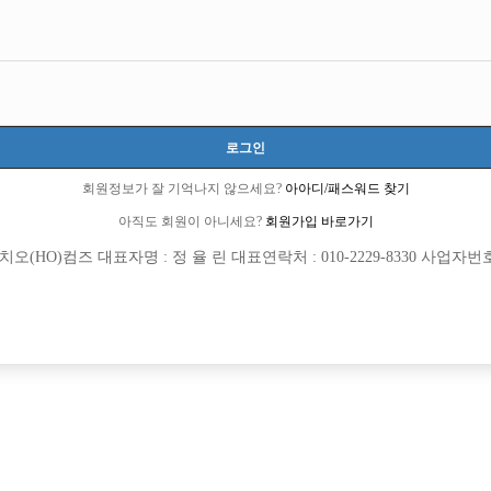
모집내용
로그인
소 30개보장/ 콜에 진심인박스
회원정보가 잘 기억나지 않으세요?
아아디/패스워드 찾기
아직도 회원이 아니세요?
회원가입 바로가기
보 환영> <투잡,주말반 가능> <1등 박스>
(HO)컴즈 대표자명 : 정 율 린 대표연락처 : 010-2229-8330 사업자번호 : 
일하실 식구분들 모셔요
박스에서 선수님들 모십니다 구디 영등포 신길 가리봉 …
 직속 운영하는 박스
십니다!!!
1 명작 [초보 환영]