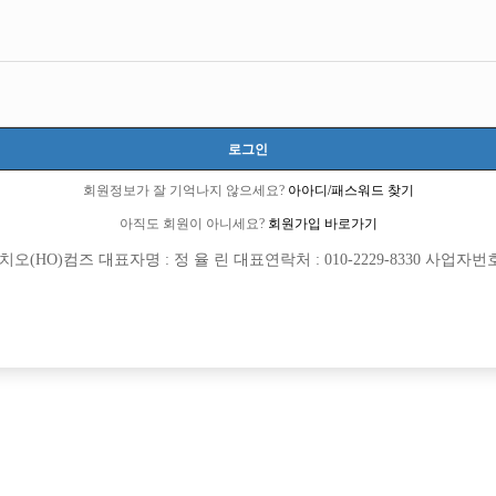
모집내용
로그인
 모집
회원정보가 잘 기억나지 않으세요?
아아디/패스워드 찾기
아직도 회원이 아니세요?
회원가입 바로가기
소 30개보장/ 콜에 진심인박스
(HO)컴즈 대표자명 : 정 율 린 대표연락처 : 010-2229-8330 사업자번호 : 
보 환영> <투잡,주말반 가능> <1등 박스>
일하실 식구분들 모셔요
박스에서 선수님들 모십니다 구디 영등포 신길 가리봉 …
 직속 운영하는 박스
십니다!!!