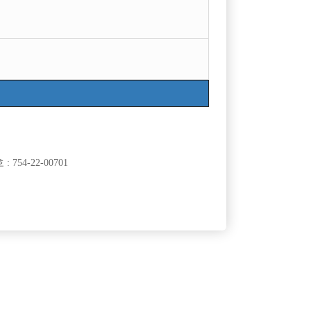

광고신청
지역
급여
경기오산시
50,000
TC
인천미추홀구
50,000
TC
754-22-00701
서울강북구
50,000
TC
경기수원시
60,000
시간
서울송파구
60,000
TC
서울관악구
50,000
TC
서울종로구
50,000
시간
서울관악구
50,000
TC