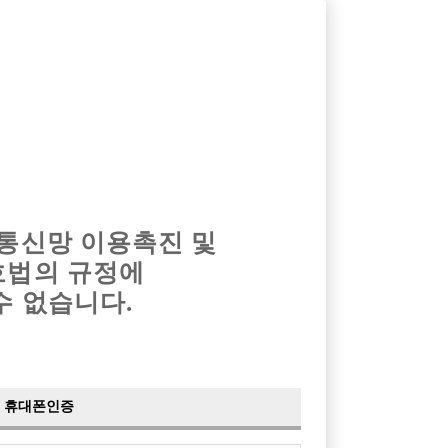
옴므알바
밤알바
회원가입
로그인
광고안내
이력서등록
마이페이지
 통신망 이용촉진 및
호법의 규정에
수 없습니다.
휴대폰인증
검색
전체보기