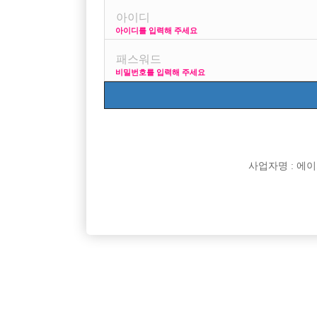
아이디를 입력해 주세요
비밀번호를 입력해 주세요
박스명
오산 야놀자
오산 야놀자 박스 선수
인천 주안 눌러
인천 주안1번/ 콜 최
사업자명 : 에이치오
강북 H
강북 1등박스 H. <초
비스트 노아박스
수원 비스트 노아박스
잠실 에이스
잠실 ACE에서 같이 
Enso 엔쏘
대림 노찡 최고복지 
G2 (M2)
[중빠] 종로 M2 사장
리치
신림호빠 리치 선수 모