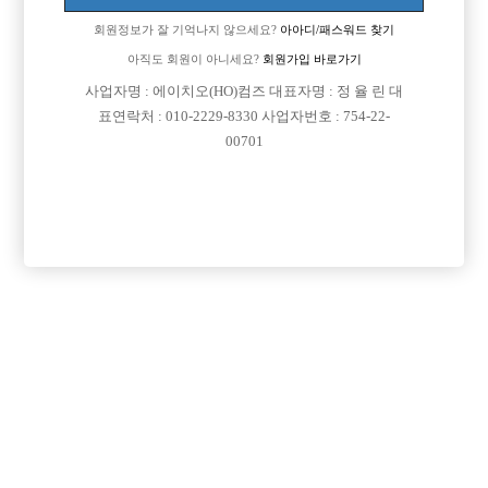
회원정보가 잘 기억나지 않으세요?
아아디/패스워드 찾기
아직도 회원이 아니세요?
회원가입 바로가기
검색
전체보기
사업자명 : 에이치오(HO)컴즈 대표자명 : 정 율 린 대
표연락처 : 010-2229-8330 사업자번호 : 754-22-
00701
광고신청

제목
지역
경기오산시
오산 야놀자
오산 야놀자 박스 선수 모집
인천미추홀구
인천 주안 눌러
인천 주안1번/ 콜 최소 30개보장/ 콜에 진심인박스
서울강북구
강북 H
강북 1등박스 H. <초보 환영> <투잡,주말반 가능> <1등 박스>
경기수원시
비스트 노아박스
수원 비스트 노아박스