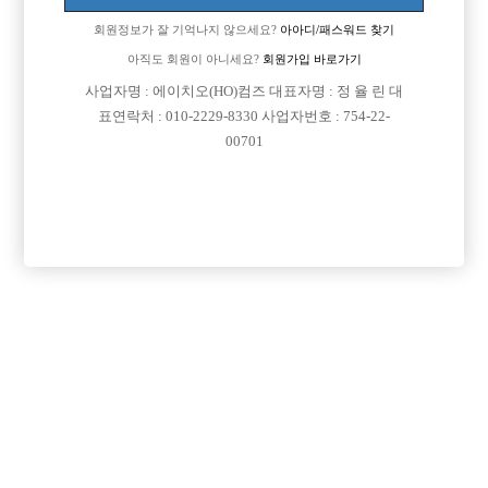
회원정보가 잘 기억나지 않으세요?
아아디/패스워드 찾기
아직도 회원이 아니세요?
회원가입 바로가기
검색
전체보기
사업자명 : 에이치오(HO)컴즈 대표자명 : 정 율 린 대
표연락처 : 010-2229-8330 사업자번호 : 754-22-
00701
광고신청

제목
지역
경기오산시
오산 야놀자
오산 야놀자 박스 선수 모집
인천미추홀구
인천 주안 눌러
인천 주안1번/ 콜 최소 30개보장/ 콜에 진심인박스
서울강북구
강북 H
강북 1등박스 H. <초보 환영> <투잡,주말반 가능> <1등 박스>
경기수원시
비스트 노아박스
수원 비스트 노아박스