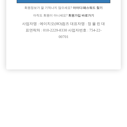
회원정보가 잘 기억나지 않으세요?
아아디/패스워드 찾기
아직도 회원이 아니세요?
회원가입 바로가기
검색
전체보기
사업자명 : 에이치오(HO)컴즈 대표자명 : 정 율 린 대
표연락처 : 010-2229-8330 사업자번호 : 754-22-
00701
광고신청

제목
지역
인천미추홀구
인천 주안 눌러
인천 주안1번/ 콜 최소 30개보장/ 콜에 진심인박스
서울강북구
강북 H
강북 1등박스 H. <초보 환영> <투잡,주말반 가능> <1등 박스>
경기수원시
비스트 노아박스
수원 비스트 노아박스
서울송파구
잠실 에이스
잠실 ACE에서 같이 일하실 식구분들 모셔요