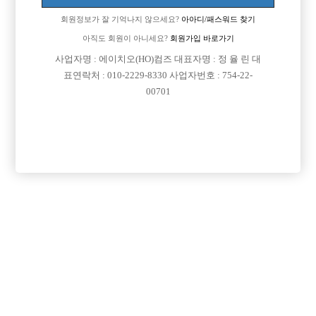
회원정보가 잘 기억나지 않으세요?
아아디/패스워드 찾기
아직도 회원이 아니세요?
회원가입 바로가기
검색
전체보기
사업자명 : 에이치오(HO)컴즈 대표자명 : 정 율 린 대
표연락처 : 010-2229-8330 사업자번호 : 754-22-
00701
광고신청

제목
지역
경기오산시
오산 야놀자
오산 야놀자 박스 선수 모집
인천미추홀구
인천 주안 눌러
인천 주안1번/ 콜 최소 30개보장/ 콜에 진심인박스
서울강북구
강북 H
강북 1등박스 H. <초보 환영> <투잡,주말반 가능> <1등 박스>
경기수원시
비스트 노아박스
수원 비스트 노아박스