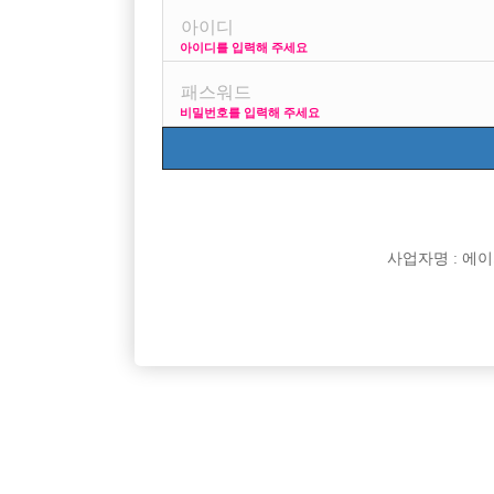
아이디를 입력해 주세요
비밀번호를 입력해 주세요
박스명
리치
신림호빠 리치 선수 모
명작
[선수 급구] 안양 no.
사업자명 : 에이치오
MADE
[중빠]★ 종로 10년
피규어
인천 서구 전부원콜 인
로얄
편하게 일하러 오세요
던힐투
홍대호빠 신촌호빠 OlO
의정부 DIOR
이글은 보고있는 여
수원 비스트
수원 비스트 선수 모