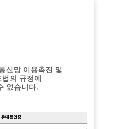
옴므알바
밤알바
회원가입
로그인
광고안내
이력서등록
마이페이지
 통신망 이용촉진 및
호법의 규정에
수 없습니다.
휴대폰인증
검색
전체보기