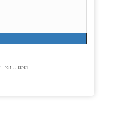

광고신청
지역
급여
서울관악구
50,000
TC
경기안양시
50,000
시간
754-22-00701
서울종로구
15,000,000
월급
인천서구
50,000
TC
인천미추홀구
70,000
TC
서울마포구
60,000
TC
경기의정부시
50,000
TC
경기수원시
60,000
TC