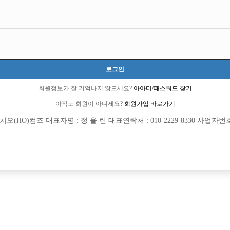
모집내용
로그인
십니다!!!
회원정보가 잘 기억나지 않으세요?
아아디/패스워드 찾기
아직도 회원이 아니세요?
회원가입 바로가기
1 명작 [초보 환영]
(HO)컴즈 대표자명 : 정 율 린 대표연락처 : 010-2229-8330 사업자번호 : 
차 실장이야기★
천 내 가장 큰 대형박스
 알바환영
.7797.1187 서울호빠 문의주세요!!
러분을 모집합니다
집합니다!