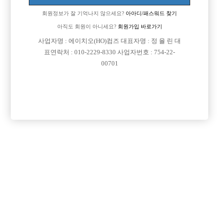
회원정보가 잘 기억나지 않으세요?
아아디/패스워드 찾기
아직도 회원이 아니세요?
회원가입 바로가기
검색
전체보기
사업자명 : 에이치오(HO)컴즈 대표자명 : 정 율 린 대
표연락처 : 010-2229-8330 사업자번호 : 754-22-
00701
광고신청

제목
지역
서울강북구
강북 H
강북 1등박스 H. <초보 환영> <투잡,주말반 가능> <1등 박스>
경기수원시
비스트 노아박스
수원 비스트 노아박스
서울송파구
잠실 에이스
잠실 ACE에서 같이 일하실 식구분들 모셔요
서울관악구
Enso 엔쏘
대림 노찡 최고복지 박스에서 선수님들 모십니다 구디 영등포 신길 가리봉 남