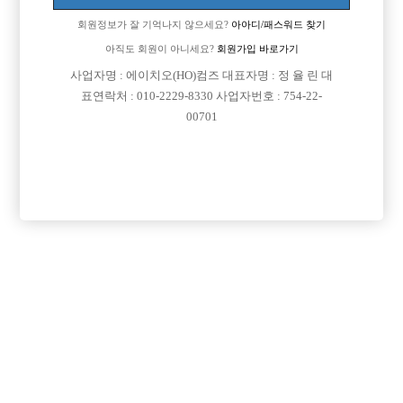
회원정보가 잘 기억나지 않으세요?
아아디/패스워드 찾기
아직도 회원이 아니세요?
회원가입 바로가기
검색
전체보기
사업자명 : 에이치오(HO)컴즈 대표자명 : 정 율 린 대
표연락처 : 010-2229-8330 사업자번호 : 754-22-
00701
광고신청

제목
지역
인천미추홀구
인천 주안 눌러
인천 주안1번/ 콜 최소 30개보장/ 콜에 진심인박스
서울강북구
강북 H
강북 1등박스 H. <초보 환영> <투잡,주말반 가능> <1등 박스>
경기수원시
비스트 노아박스
수원 비스트 노아박스
서울송파구
잠실 에이스
잠실 ACE에서 같이 일하실 식구분들 모셔요