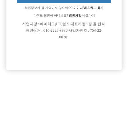
회원정보가 잘 기억나지 않으세요?
아아디/패스워드 찾기
아직도 회원이 아니세요?
회원가입 바로가기
검색
전체보기
사업자명 : 에이치오(HO)컴즈 대표자명 : 정 율 린 대
표연락처 : 010-2229-8330 사업자번호 : 754-22-
00701
광고신청

제목
지역
경기오산시
오산 야놀자
오산 야놀자 박스 선수 모집
인천미추홀구
인천 주안 눌러
인천 주안1번/ 콜 최소 30개보장/ 콜에 진심인박스
서울강북구
강북 H
강북 1등박스 H. <초보 환영> <투잡,주말반 가능> <1등 박스>
경기수원시
비스트 노아박스
수원 비스트 노아박스