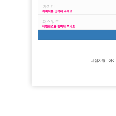
아이디를 입력해 주세요
비밀번호를 입력해 주세요
박스명
Enso 엔쏘
대림 노찡 최고복지 
G2 (M2)
[중빠] 종로 M2 사장
사업자명 : 에이치오
리치
신림호빠 리치 선수 모
명작
[선수 급구] 안양 no.
MADE
[중빠]★ 종로 10년
피규어
인천 서구 전부원콜 인
로얄
편하게 일하러 오세요
던힐투
홍대호빠 신촌호빠 OlO