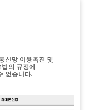
옴므알바
밤알바
회원가입
로그인
광고안내
이력서등록
마이페이지
 통신망 이용촉진 및
호법의 규정에
수 없습니다.
휴대폰인증
검색
전체보기