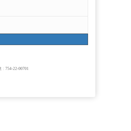

광고신청
지역
급여
서울관악구
50,000
TC
서울종로구
50,000
시간
754-22-00701
서울관악구
50,000
TC
경기안양시
50,000
시간
서울종로구
15,000,000
월급
인천서구
50,000
TC
인천미추홀구
70,000
TC
서울마포구
60,000
TC