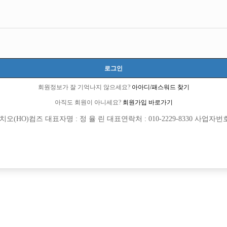
모집내용
로그인
박스에서 선수님들 모십니다 구디 영등포 신길 가리봉 …
회원정보가 잘 기억나지 않으세요?
아아디/패스워드 찾기
아직도 회원이 아니세요?
회원가입 바로가기
 직속 운영하는 박스
(HO)컴즈 대표자명 : 정 율 린 대표연락처 : 010-2229-8330 사업자번호 : 
십니다!!!
1 명작 [초보 환영]
차 실장이야기★
천 내 가장 큰 대형박스
 알바환영
.7797.1187 서울호빠 문의주세요!!