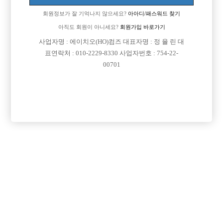
회원정보가 잘 기억나지 않으세요?
아아디/패스워드 찾기
아직도 회원이 아니세요?
회원가입 바로가기
검색
전체보기
사업자명 : 에이치오(HO)컴즈 대표자명 : 정 율 린 대
표연락처 : 010-2229-8330 사업자번호 : 754-22-
00701
광고신청

제목
지역
경기오산시
오산 야놀자
오산 야놀자 박스 선수 모집
인천미추홀구
인천 주안 눌러
인천 주안1번/ 콜 최소 30개보장/ 콜에 진심인박스
서울강북구
강북 H
강북 1등박스 H. <초보 환영> <투잡,주말반 가능> <1등 박스>
경기수원시
비스트 노아박스
수원 비스트 노아박스