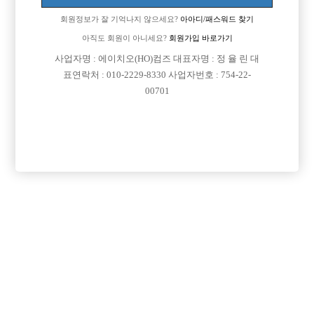
회원정보가 잘 기억나지 않으세요?
아아디/패스워드 찾기
아직도 회원이 아니세요?
회원가입 바로가기
검색
전체보기
사업자명 : 에이치오(HO)컴즈 대표자명 : 정 율 린 대
표연락처 : 010-2229-8330 사업자번호 : 754-22-
00701
광고신청

제목
지역
경기오산시
오산 야놀자
오산 야놀자 박스 선수 모집
인천미추홀구
인천 주안 눌러
인천 주안1번/ 콜 최소 30개보장/ 콜에 진심인박스
서울강북구
강북 H
강북 1등박스 H. <초보 환영> <투잡,주말반 가능> <1등 박스>
경기수원시
비스트 노아박스
수원 비스트 노아박스