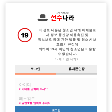

전체 구인정보
중빠 구인정보
아빠방 구인정보
웨이터 구인정보
이력서등록
이력서정보
광고안내
커뮤니티
이 정보 내용은 청소년 유해 매체물로
서 정보 통신망 이용촉진 및
정보보호 등에 관한 법률 및 청소년 보
호법의 규정에
의하여 19세 미만의 청소년은 이용할
수 없습니다.
●TC4만 노찡대 초보.경력 대모집(오픈가계)●
19세 미만 나가기
작성자
익명
17-12-15 14:42
조회
3,229회
댓글
0건
로그인
휴대폰인증
목록
아이디를 입력해 주세요
jes777 톡 남겨주시면 바로연락드리겠습니다. 타지에서 오시는분들 숙소
지원가능 다른 협의사항 가능합니다. 지역은 전북입니다. 많은 관심 부탁
비밀번호를 입력해 주세요
드립니다.
로그인