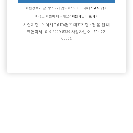
회원정보가 잘 기억나지 않으세요?
아아디/패스워드 찾기
[이 게시물은 선수나라님에 의해 2017-08-04 04:12:26 큐엔에이임시에서
이동 됨]
아직도 회원이 아니세요?
회원가입 바로가기
사업자명 : 에이치오(HO)컴즈 대표자명 : 정 율 린 대
표연락처 : 010-2229-8330 사업자번호 : 754-22-
00701
댓글 목록
회원가입 이후 댓글 등록이 가능합니다
익명 작성일
16-05-04 00:39
어디쪽 가게 말씀하시는건가요?? 저 아직 일해본적이 없어서요 ㅠ
ㅠ
익명 작성일
16-05-09 04:29
분당 용인 쪽입니다
초보여도 상관없으니 같이한번 가봅시다..전화나 문자 주세요..