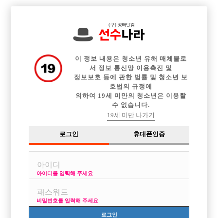

전체 구인정보
중빠 구인정보
아빠방 구인정보
웨이터 구인정보
이력서등록
이력서정보
광고안내
커뮤니티
이 정보 내용은 청소년 유해 매체물로
서 정보 통신망 이용촉진 및
정보보호 등에 관한 법률 및 청소년 보
호법의 규정에
의하여 19세 미만의 청소년은 이용할
수 없습니다.
경기남부
19세 미만 나가기
작성자
익명
16-05-03 20:37
조회
2,478회
댓글
3건
로그인
휴대폰인증
목록
아이디를 입력해 주세요
괜찮은 가게 알게되서 가보려합니다
분당쪽 사시는 분들 같이가볼분
비밀번호를 입력해 주세요
전화주세요 초보도 좋아요
010 7476 393구
로그인