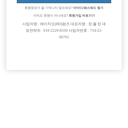
회원정보가 잘 기억나지 않으세요?
아아디/패스워드 찾기
아직도 회원이 아니세요?
회원가입 바로가기
사업자명 : 에이치오(HO)컴즈 대표자명 : 정 율 린 대
표연락처 : 010-2229-8330 사업자번호 : 754-22-
00701
프리미엄 광고
VIP 구인정보
경기-부천시
경기-고양시
경기-부천시