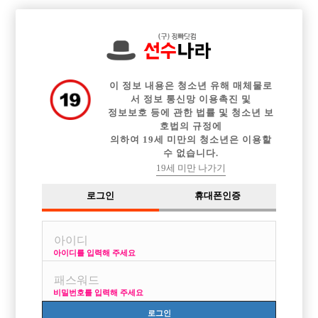

전체 구인정보
중빠 구인정보
아빠방 구인정보
웨이터 구인정보
이력서등록
이력서정보
커뮤니티
광고안내
이 정보 내용은 청소년 유해 매체물로
서 정보 통신망 이용촉진 및
정보보호 등에 관한 법률 및 청소년 보
호법의 규정에
의하여 19세 미만의 청소년은 이용할
수 없습니다.
19세 미만 나가기
로그인
휴대폰인증
아이디를 입력해 주세요
비밀번호를 입력해 주세요
로그인