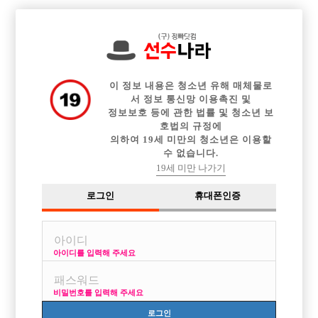

전체 구인정보
중빠 구인정보
아빠방 구인정보
웨이터 구인정보
이력서등록
이력서정보
커뮤니티
광고안내
이 정보 내용은 청소년 유해 매체물로
서 정보 통신망 이용촉진 및
정보보호 등에 관한 법률 및 청소년 보
호법의 규정에
의하여 19세 미만의 청소년은 이용할
수 없습니다.
19세 미만 나가기
로그인
휴대폰인증
아이디를 입력해 주세요
비밀번호를 입력해 주세요
로그인