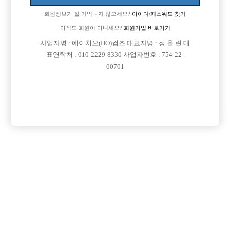
회원정보가 잘 기억나지 않으세요?
아아디/패스워드 찾기
아직도 회원이 아니세요?
회원가입 바로가기
사업자명 : 에이치오(HO)컴즈 대표자명 : 정 율 린 대
표연락처 : 010-2229-8330 사업자번호 : 754-22-
00701
프리미엄 광고
VIP 구인정보
경기-의정부시
서울-강서구
경기-의정부시