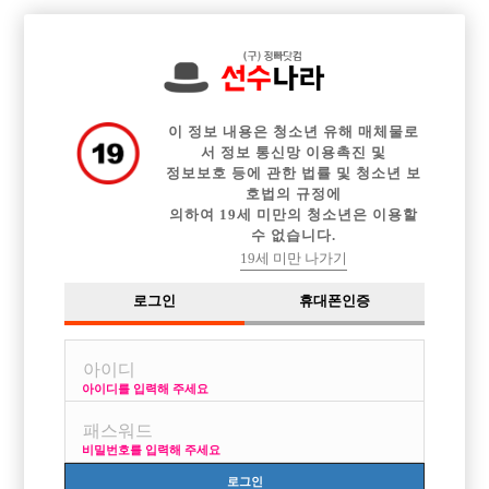

전체 구인정보
중빠 구인정보
아빠방 구인정보
웨이터 구인정보
이력서등록
이력서정보
커뮤니티
광고안내
이 정보 내용은 청소년 유해 매체물로
서 정보 통신망 이용촉진 및
정보보호 등에 관한 법률 및 청소년 보
호법의 규정에
의하여 19세 미만의 청소년은 이용할
수 없습니다.
19세 미만 나가기
로그인
휴대폰인증
아이디를 입력해 주세요
비밀번호를 입력해 주세요
로그인