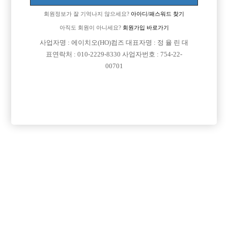
회원정보가 잘 기억나지 않으세요?
아아디/패스워드 찾기
아직도 회원이 아니세요?
회원가입 바로가기
사업자명 : 에이치오(HO)컴즈 대표자명 : 정 율 린 대
표연락처 : 010-2229-8330 사업자번호 : 754-22-
00701
프리미엄 광고
VIP 구인정보
인천-미추홀구
인천-미추홀구
경기-파주시