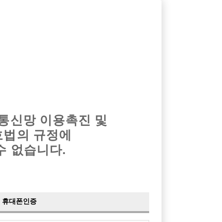
옴므알바
밤알바
회원가입
로그인
광고안내
이력서등록
마이페이지
 통신망 이용촉진 및
호법의 규정에
›
최신
공지사항
더보기
수 없습니다.
›
사이트 점검 안내
2024-05-16
›
이력서 열람 서비스 제공
2023-10-10
›
선수나라 일부 기능 업데이트
2023-09-14
›
선수나라 마지막 이벤트
2022-04-29
휴대폰인증