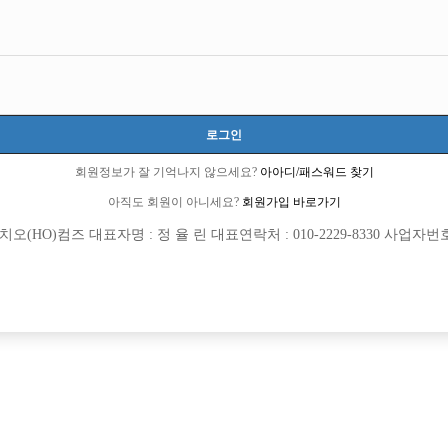
로그인
회원정보가 잘 기억나지 않으세요?
아아디/패스워드 찾기
아직도 회원이 아니세요?
회원가입 바로가기
(HO)컴즈 대표자명 : 정 율 린 대표연락처 : 010-2229-8330 사업자번호 : 
[여성전용클럽]
[여성전용
위너(WINNER)
37.5
 신림 최대호빠 위너에서 선수/웨이터모
천안1번콜 텃세없는 Hero사무실에서 
악구
시간
50,000원
충남-천안시
TC
최초 5만원
다!
[여성전용클럽]
[여성전용
골드
W(더블