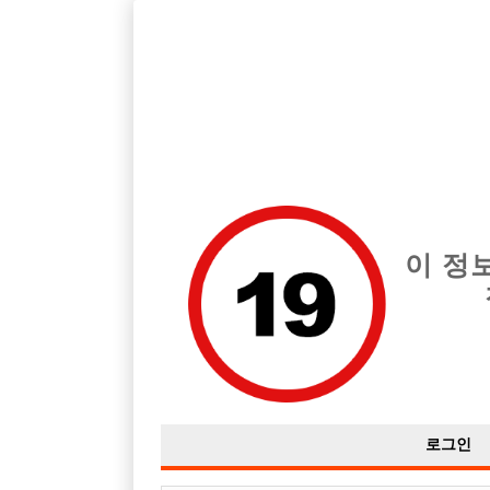
호빠, 중빠, 아빠방 구인구직을 12년 넘게 제공해온 선수나라
습니다.
전체 구인정보
중빠 구인
아빠방 구
이 정
로그인