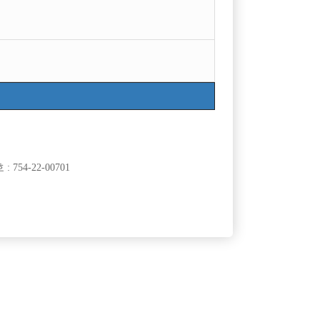
754-22-00701
클럽]
[여성전용클럽]
도
월드가요광장
가족구합니
20년 역사가 흐르는 1등가게 야수에서 가족을 찾습
50,000원
경기-시흥시
시간
50,000원
니다!
클럽]
[여성전용클럽]
유)
주흥노래짱