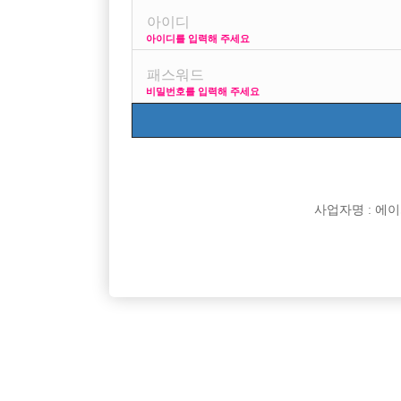
아이디를 입력해 주세요
프리미엄 광고
사이즈 걱정
비밀번호를 입력해 주세요
VIP 구인정보
170 + 깔창 =
사업자명 : 에이치오
[여성전용클럽]
아리조나유흥주점
네임벨류1등구찌/최다콜수/선수급구/초보대환
신규 오픈
경기-안산시
TC
50,000원
서울-관
영/TC당일지급/도박근절박스
집! TC 
[여성전용클럽]
메이드(MADE)