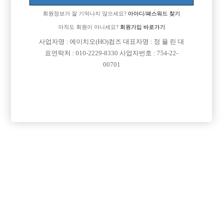
회원정보가 잘 기억나지 않으세요?
아아디/패스워드 찾기
아직도 회원이 아니세요?
회원가입 바로가기
사업자명 : 에이치오(HO)컴즈 대표자명 : 정 율 린 대
표연락처 : 010-2229-8330 사업자번호 : 754-22-
00701
프리미엄 광고
VIP 구인정보
인천-남동구
서울-강북구
경기-안산시