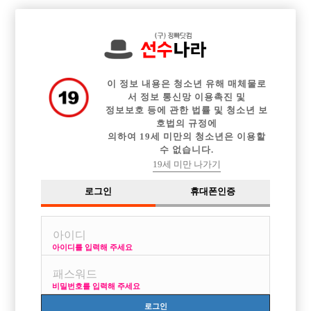

전체 구인정보
중빠 구인정보
아빠방 구인정보
웨이터 구인정보
이력서등록
이력서정보
커뮤니티
광고안내
이 정보 내용은 청소년 유해 매체물로
서 정보 통신망 이용촉진 및
정보보호 등에 관한 법률 및 청소년 보
호법의 규정에
의하여 19세 미만의 청소년은 이용할
수 없습니다.
19세 미만 나가기
로그인
휴대폰인증
아이디를 입력해 주세요
비밀번호를 입력해 주세요
로그인