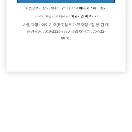
회원정보가 잘 기억나지 않으세요?
아아디/패스워드 찾기
아직도 회원이 아니세요?
회원가입 바로가기
사업자명 : 에이치오(HO)컴즈 대표자명 : 정 율 린 대
표연락처 : 010-2229-8330 사업자번호 : 754-22-
00701
프리미엄 광고
VIP 구인정보
서울-송파구
경기-부천시
서울-종로구