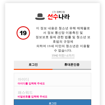

전체 구인정보
중빠 구인정보
아빠방 구인정보
웨이터 구인정보
이력서등록
이력서정보
커뮤니티
광고안내
이 정보 내용은 청소년 유해 매체물로
서 정보 통신망 이용촉진 및
정보보호 등에 관한 법률 및 청소년 보
호법의 규정에
의하여 19세 미만의 청소년은 이용할
수 없습니다.
19세 미만 나가기
로그인
휴대폰인증
아이디를 입력해 주세요
비밀번호를 입력해 주세요
로그인