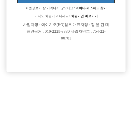
회원정보가 잘 기억나지 않으세요?
아아디/패스워드 찾기
아직도 회원이 아니세요?
회원가입 바로가기
사업자명 : 에이치오(HO)컴즈 대표자명 : 정 율 린 대
표연락처 : 010-2229-8330 사업자번호 : 754-22-
00701
프리미엄 광고
VIP 구인정보
경기-고양시
서울-강서구
서울-광진구