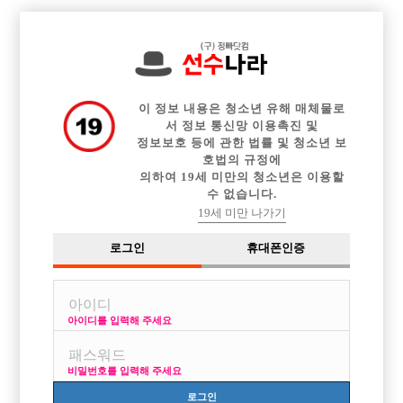

전체 구인정보
중빠 구인정보
아빠방 구인정보
웨이터 구인정보
이력서등록
이력서정보
커뮤니티
광고안내
이 정보 내용은 청소년 유해 매체물로
서 정보 통신망 이용촉진 및
정보보호 등에 관한 법률 및 청소년 보
호법의 규정에
의하여 19세 미만의 청소년은 이용할
수 없습니다.
19세 미만 나가기
로그인
휴대폰인증
아이디를 입력해 주세요
비밀번호를 입력해 주세요
로그인