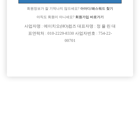
회원정보가 잘 기억나지 않으세요?
아아디/패스워드 찾기
아직도 회원이 아니세요?
회원가입 바로가기
사업자명 : 에이치오(HO)컴즈 대표자명 : 정 율 린 대
표연락처 : 010-2229-8330 사업자번호 : 754-22-
00701
프리미엄 광고
VIP 구인정보
서울-성동구
서울-종로구
서울-강북구