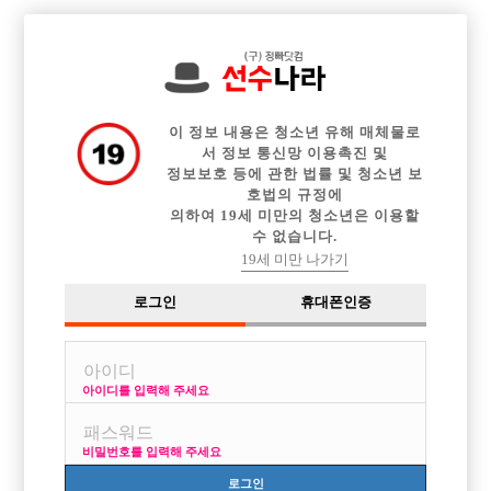

전체 구인정보
중빠 구인정보
아빠방 구인정보
웨이터 구인정보
이력서등록
이력서정보
커뮤니티
광고안내
이 정보 내용은 청소년 유해 매체물로
서 정보 통신망 이용촉진 및
정보보호 등에 관한 법률 및 청소년 보
호법의 규정에
의하여 19세 미만의 청소년은 이용할
수 없습니다.
19세 미만 나가기
로그인
휴대폰인증
아이디를 입력해 주세요
비밀번호를 입력해 주세요
로그인