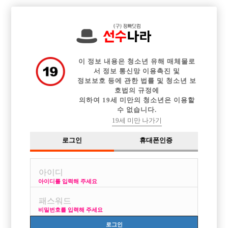

전체 구인정보
중빠 구인정보
아빠방 구인정보
웨이터 구인정보
이력서등록
이력서정보
커뮤니티
광고안내
이 정보 내용은 청소년 유해 매체물로
서 정보 통신망 이용촉진 및
정보보호 등에 관한 법률 및 청소년 보
호법의 규정에
의하여 19세 미만의 청소년은 이용할
수 없습니다.
19세 미만 나가기
로그인
휴대폰인증
아이디를 입력해 주세요
비밀번호를 입력해 주세요
로그인