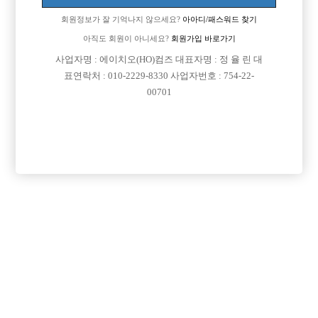
회원정보가 잘 기억나지 않으세요?
아아디/패스워드 찾기
아직도 회원이 아니세요?
회원가입 바로가기
사업자명 : 에이치오(HO)컴즈 대표자명 : 정 율 린 대
표연락처 : 010-2229-8330 사업자번호 : 754-22-
00701
프리미엄 광고
VIP 구인정보
경기-시흥시
경기-부천시
경기-부천시