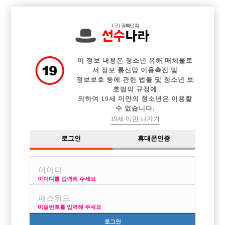

전체 구인정보
중빠 구인정보
아빠방 구인정보
웨이터 구인정보
이력서등록
이력서정보
커뮤니티
광고안내
이 정보 내용은 청소년 유해 매체물로
서 정보 통신망 이용촉진 및
정보보호 등에 관한 법률 및 청소년 보
호법의 규정에
의하여 19세 미만의 청소년은 이용할
수 없습니다.
19세 미만 나가기
로그인
휴대폰인증
아이디를 입력해 주세요
비밀번호를 입력해 주세요
로그인