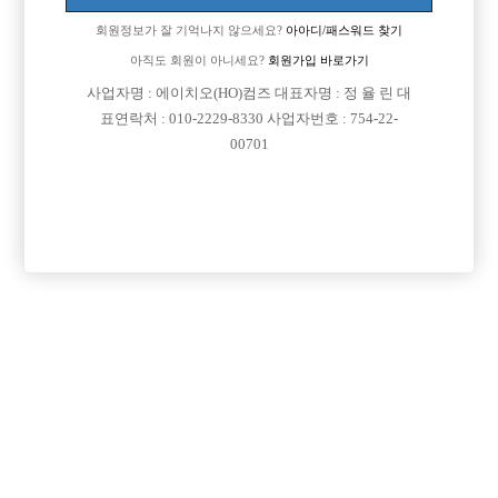
회원정보가 잘 기억나지 않으세요?
아아디/패스워드 찾기
아직도 회원이 아니세요?
회원가입 바로가기
사업자명 : 에이치오(HO)컴즈 대표자명 : 정 율 린 대
표연락처 : 010-2229-8330 사업자번호 : 754-22-
00701
프리미엄 광고
VIP 구인정보
경기-부천시
서울-종로구
경기-수원시