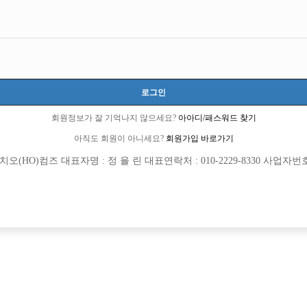
로그인
회원정보가 잘 기억나지 않으세요?
아아디/패스워드 찾기
아직도 회원이 아니세요?
회원가입 바로가기
(HO)컴즈 대표자명 : 정 율 린 대표연락처 : 010-2229-8330 사업자번호 : 
[여성전용클럽]
[여성전용
여성시대
승리노
스에서 선수 급하게 모집합니다
강서,양천 최대규모 NO.1 박스 신세계
천시
TC
50,000원
서울-강서구
TC
[여성전용클럽]
[여성전용
원투쓰리
스타노래