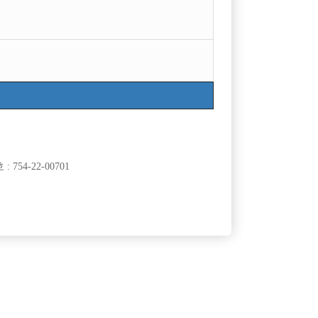
754-22-00701
클럽]
[여성전용클럽]
래바
지2(G2)
[중빠] [급구] 이벤트를 통해 많은 해택을 얻어가세
50,000원
서울-종로구
TC
60,000원
요
클럽]
[여성전용클럽]
뱅크
워라밸