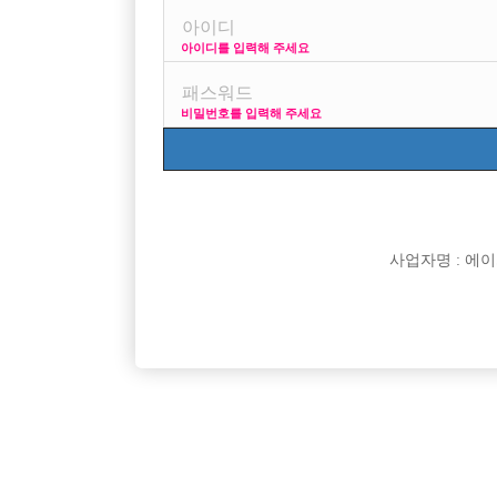
아이디를 입력해 주세요
프리미엄 광고
사이즈 걱정 말고 연락
비밀번호를 입력해 주세요
VIP 구인정보
17
사업자명 : 에이치오
[여성전용클럽]
주흥노래짱
<선수 급구>성남/분당 독점1등 블랙박스에서 가족
인부천박
경기-성남시
TC
50,000원
경기-부
같은 선수분들 모집합니다 !!
[여성전용클럽]
맥심