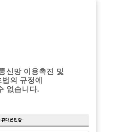
옴므알바
밤알바
회원가입
로그인
광고안내
이력서등록
마이페이지
 통신망 이용촉진 및
호법의 규정에
›
최신
공지사항
더보기
수 없습니다.
›
사이트 점검 안내
2024-05-16
›
이력서 열람 서비스 제공
2023-10-10
›
선수나라 일부 기능 업데이트
2023-09-14
›
선수나라 마지막 이벤트
2022-04-29
휴대폰인증