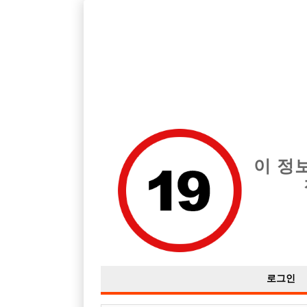
호빠, 중빠, 아빠방 구인구직을 12년 넘게 제공해온 선수나라
습니다.
전체 구인정보
중빠 구인
아빠방 구
이 정
로그인