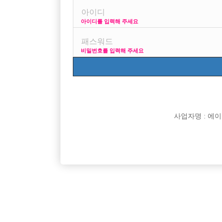
아이디를 입력해 주세요
프리미엄 광고
사이즈 걱정 말고 연락부
비밀번호를 입력해 주세요
VIP 구인정보
170 + 깔창 = 180
사업자명 : 에이치오
[여성전용클럽]
스카이 가요주점
경기 시흥 새로운 가게 끌림에서 가족분들 모십니
분당 정빠
경기-시흥시
시간
50,000원
경기-성
다!!
[여성전용클럽]
린