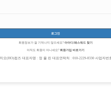
터
로그인
회원정보가 잘 기억나지 않으세요?
아아디/패스워드 찾기
아직도 회원이 아니세요?
회원가입 바로가기
(HO)컴즈 대표자명 : 정 율 린 대표연락처 : 010-2229-8330 사업자번호 : 
[여성전용클럽]
[여성전용
뉴파라다이스
도파민 노
에서 선수모집중입니다!! ☆무찡☆
부천일등! 연합X 단독박스
남시
시간
60,000원
경기-부천시
TC
[여성전용클럽]
[여성전용
W (더블유)
비스트(BE