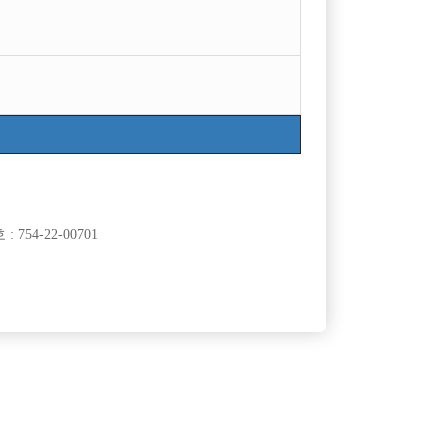
754-22-00701
클럽]
[여성전용클럽]
래클럽
워라밸
강남최초보도박스 ♡급구♡강남콜독점1등박스 초
50,000원
서울-강남구
TC
120,000원
보.투잡환영
클럽]
[여성전용클럽]
AST)
노빠꾸 노래바