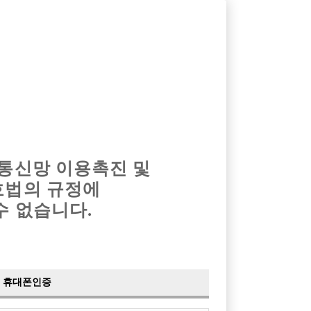
옴므알바
밤알바
회원가입
로그인
광고안내
이력서등록
마이페이지
 통신망 이용촉진 및
호법의 규정에
›
최신
공지사항
더보기
수 없습니다.
›
사이트 점검 안내
2024-05-16
›
이력서 열람 서비스 제공
2023-10-10
›
선수나라 일부 기능 업데이트
2023-09-14
›
선수나라 마지막 이벤트
2022-04-29
휴대폰인증