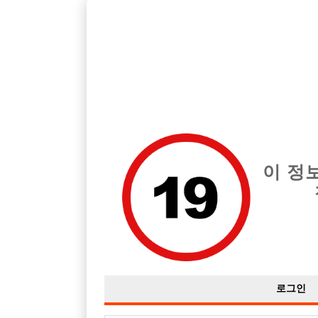
호빠, 중빠, 아빠방 구인구직을 12년 넘게 제공해온 선수나라
습니다.
전체 구인정보
중빠 구인
아빠방 구
이 정
로그인