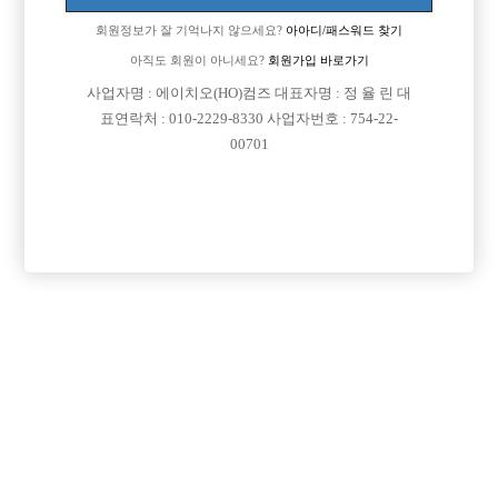
회원정보가 잘 기억나지 않으세요?
아아디/패스워드 찾기
아직도 회원이 아니세요?
회원가입 바로가기
사업자명 : 에이치오(HO)컴즈 대표자명 : 정 율 린 대
표연락처 : 010-2229-8330 사업자번호 : 754-22-
00701
프리미엄 광고
VIP 구인정보
경기-파주시
경기-부천시
서울-강서구