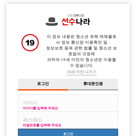

전체 구인정보
중빠 구인정보
아빠방 구인정보
웨이터 구인정보
이력서등록
이력서정보
커뮤니티
광고안내
이 정보 내용은 청소년 유해 매체물로
서 정보 통신망 이용촉진 및
정보보호 등에 관한 법률 및 청소년 보
호법의 규정에
의하여 19세 미만의 청소년은 이용할
수 없습니다.
19세 미만 나가기
로그인
휴대폰인증
아이디를 입력해 주세요
비밀번호를 입력해 주세요
로그인