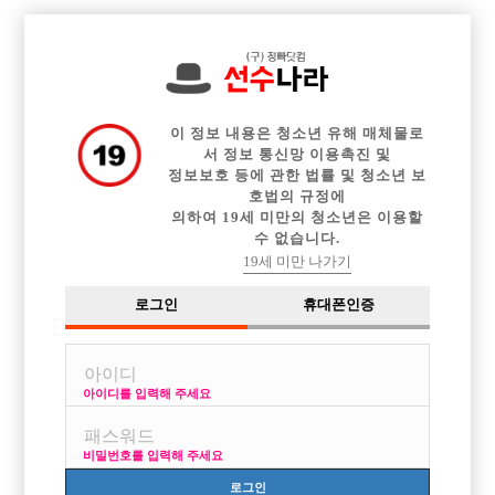

전체 구인정보
중빠 구인정보
아빠방 구인정보
웨이터 구인정보
이력서등록
이력서정보
커뮤니티
광고안내
이 정보 내용은 청소년 유해 매체물로
서 정보 통신망 이용촉진 및
정보보호 등에 관한 법률 및 청소년 보
호법의 규정에
의하여 19세 미만의 청소년은 이용할
수 없습니다.
19세 미만 나가기
로그인
휴대폰인증
아이디를 입력해 주세요
비밀번호를 입력해 주세요
로그인