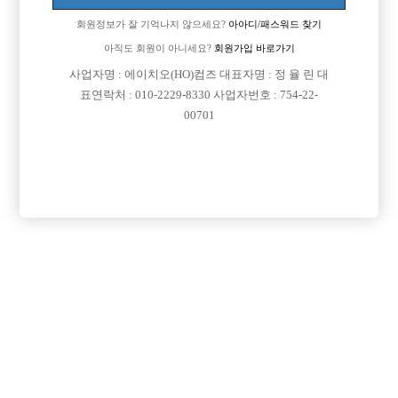
회원정보가 잘 기억나지 않으세요?
아아디/패스워드 찾기
아직도 회원이 아니세요?
회원가입 바로가기
사업자명 : 에이치오(HO)컴즈 대표자명 : 정 율 린 대
표연락처 : 010-2229-8330 사업자번호 : 754-22-
00701
프리미엄 광고
VIP 구인정보
경기-성남시
경기-수원시
충남-천안시