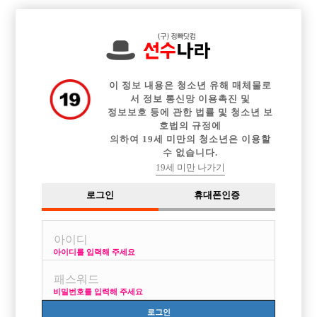

전체 구인정보
중빠 구인정보
아빠방 구인정보
웨이터 구인정보
이력서등록
이력서정보
커뮤니티
광고안내
이 정보 내용은 청소년 유해 매체물로
서 정보 통신망 이용촉진 및
정보보호 등에 관한 법률 및 청소년 보
호법의 규정에
의하여 19세 미만의 청소년은 이용할
수 없습니다.
19세 미만 나가기
로그인
휴대폰인증
아이디를 입력해 주세요
비밀번호를 입력해 주세요
로그인