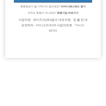
회원정보가 잘 기억나지 않으세요?
아아디/패스워드 찾기
아직도 회원이 아니세요?
회원가입 바로가기
사업자명 : 에이치오(HO)컴즈 대표자명 : 정 율 린 대
표연락처 : 010-2229-8330 사업자번호 : 754-22-
00701
프리미엄 광고
VIP 구인정보
서울-종로구
서울-중구
서울-송파구