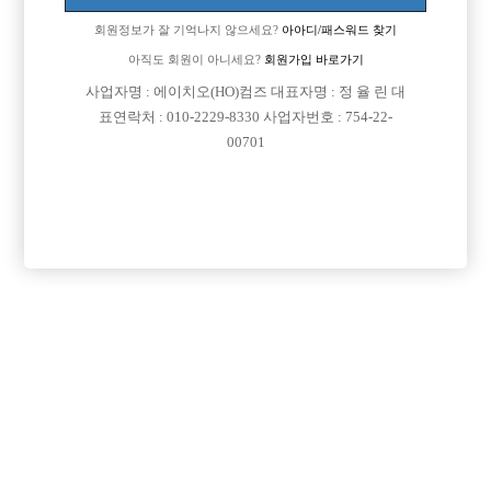
회원정보가 잘 기억나지 않으세요?
아아디/패스워드 찾기
아직도 회원이 아니세요?
회원가입 바로가기
사업자명 : 에이치오(HO)컴즈 대표자명 : 정 율 린 대
표연락처 : 010-2229-8330 사업자번호 : 754-22-
00701
프리미엄 광고
VIP 구인정보
서울-강북구
경기-부천시
경기-안산시