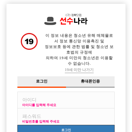

전체 구인정보
중빠 구인정보
아빠방 구인정보
웨이터 구인정보
이력서등록
이력서정보
커뮤니티
광고안내
이 정보 내용은 청소년 유해 매체물로
서 정보 통신망 이용촉진 및
정보보호 등에 관한 법률 및 청소년 보
호법의 규정에
의하여 19세 미만의 청소년은 이용할
수 없습니다.
19세 미만 나가기
로그인
휴대폰인증
아이디를 입력해 주세요
비밀번호를 입력해 주세요
로그인