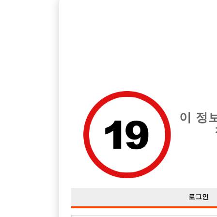
호빠, 중빠, 아빠방 구인구직을 12년 넘게 제공해온 선수나라
습니다.
전체 구인정보
중빠 구인
아빠방 구
이 정
로그인