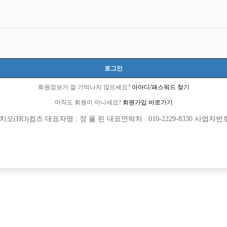
로그인
회원정보가 잘 기억나지 않으세요?
아아디/패스워드 찾기
아직도 회원이 아니세요?
회원가입 바로가기
(HO)컴즈 대표자명 : 정 율 린 대표연락처 : 010-2229-8330 사업자번호 : 
[여성전용클럽]
[여성전용
놀이터3
주흥노
마블/콜량폭발/당일지급
<선수 급구>성남/분당 독점1등 블랙박
추홀구
TC
50,000원
경기-성남시
TC
같은 선수분들 모집합니다 !!
[여성전용클럽]
[여성전용
황제노래광장유흥주점
원투쓰