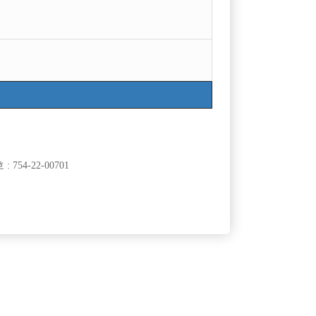
754-22-00701
클럽]
[여성전용클럽]
래짱
승리노래바
스에서 가족
강서,양천 최대규모 NO.1 박스 신세계
50,000원
서울-강서구
TC
50,000원
클럽]
[여성전용클럽]
리
일기장