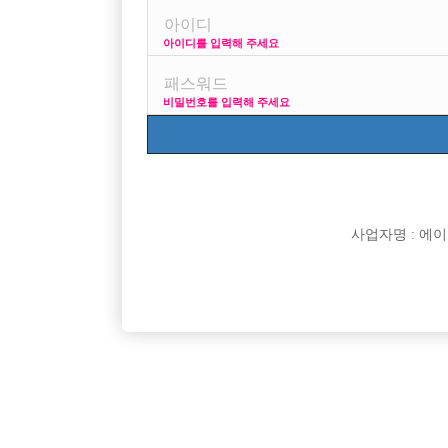
아이디를 입력해 주세요
프리미엄 광고
비밀번호를 입력해 주세요
VIP 구인정보
170 + 깔
사업자명 : 에이치오
[여성전용클럽]
홀리데이
부천 최고 갯수 콜 보장! 가장 믿음직한 박스 [플러
주안1번 
경기-부천시
TC
50,000원
인천-미
팅] 입니다.
[여성전용클럽]
부킹