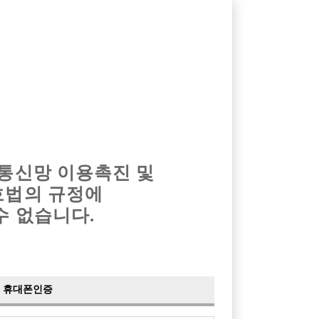
옴므알바
밤알바
회원가입
로그인
광고안내
이력서등록
마이페이지
 통신망 이용촉진 및
호법의 규정에
›
최신
공지사항
더보기
수 없습니다.
›
사이트 점검 안내
2024-05-16
›
이력서 열람 서비스 제공
2023-10-10
›
선수나라 일부 기능 업데이트
2023-09-14
›
선수나라 마지막 이벤트
2022-04-29
휴대폰인증