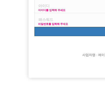
아이디를 입력해 주세요
프리미엄 광고
사이즈 걱정
비밀번호를 입력해 주세요
VIP 구인정보
170 + 깔창 = 180
사업자명 : 에이치오
[여성전용클럽]
신밧드
고양시, 파주시 일산 "독점" 최대규모 박스 "MC"
콜 엄청 
경기-고양시
TC
50,000원
서울-중
[여성전용클럽]
폭스노래광장