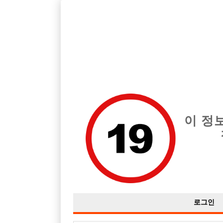
호빠, 중빠, 아빠방 구인구직을 12년 넘게 제공해온 선수나라
습니다.
전체 구인정보
중빠 구인
아빠방 구
이 정
로그인