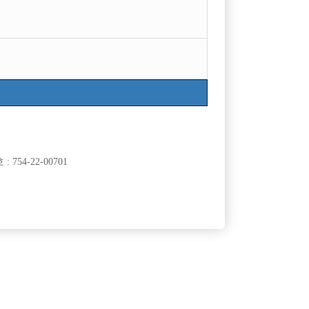
754-22-00701
클럽]
[여성전용클럽]
월드가요광장
! 가족같은 선
20년 역사가 흐르는 1등가게 야수에서 가족을 찾습
60,000원
경기-시흥시
시간
50,000원
니다!
클럽]
[여성전용클럽]
타운
주식회사 뉴유앤미