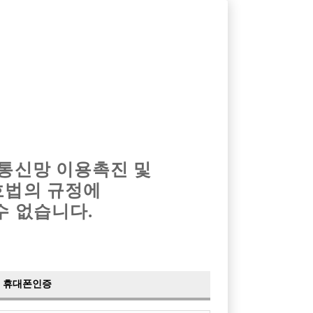
옴므알바
밤알바
회원가입
로그인
광고안내
이력서등록
마이페이지
 통신망 이용촉진 및
호법의 규정에
›
최신
공지사항
더보기
수 없습니다.
›
사이트 점검 안내
2024-05-16
›
이력서 열람 서비스 제공
2023-10-10
›
선수나라 일부 기능 업데이트
2023-09-14
›
선수나라 마지막 이벤트
2022-04-29
휴대폰인증