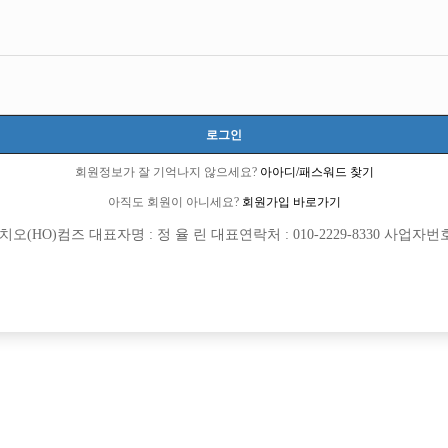
로그인
회원정보가 잘 기억나지 않으세요?
아아디/패스워드 찾기
아직도 회원이 아니세요?
회원가입 바로가기
(HO)컴즈 대표자명 : 정 율 린 대표연락처 : 010-2229-8330 사업자번호 : 
[여성전용클럽]
[여성전용
트렌드클럽
린
많음! 인원 심하게 부족!
[중빠] ●업계 최고 TC!!● 거짓광고NO!
랑구
TC
50,000원
서울-중구
TC
수를 위한 실장과 일하실 선수 모집!!
[여성전용클럽]
[여성전용
스타노래뱅크
큐브노래