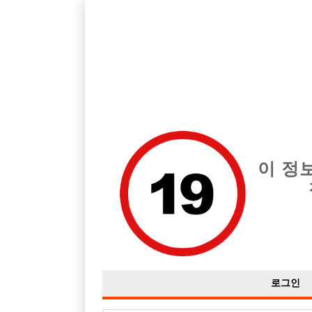
호빠, 중빠, 아빠방 구인구직을 12년 넘게 제공해온 선수나라
습니다.
전체 구인정보
중빠 구인
아빠방 구
이 정
로그인