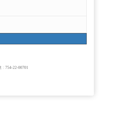
754-22-00701
클럽]
[여성전용클럽]
밸
비스트(BEAST)
 영업 / 단
[무찡] 수원 비스트에서 20대30대 선수모집 초보환
60,000원
경기-수원시
TC
60,000원
영
클럽]
[여성전용클럽]
클럽
홍콩노래방