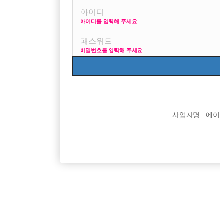
아이디를 입력해 주세요
프리미엄 광고
사이즈 걱
비밀번호를 입력해 주세요
VIP 구인정보
170 + 깔창 = 180
사업자명 : 에이치오
[여성전용클럽]
뉴페이스
콜 넘쳐나요! VIP박스에서 선수 모십니다.
콜 엄청 
경기-부천시
TC
50,000원
서울-중
[여성전용클럽]
비스트(BEAST)