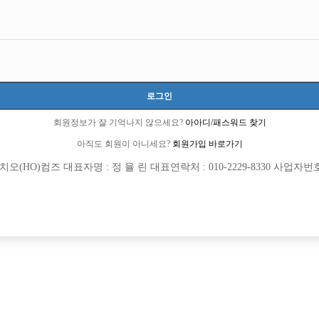
로그인
회원정보가 잘 기억나지 않으세요?
아아디/패스워드 찾기
아직도 회원이 아니세요?
회원가입 바로가기
(HO)컴즈 대표자명 : 정 율 린 대표연락처 : 010-2229-8330 사업자번호 : 
[여성전용클럽]
[여성전용
트렌드클럽
워라
많음! 인원 심하게 부족!
강남 전체 콜독점 사무실 / 강남 한곳 25년
랑구
TC
50,000원
서울-강남구
TC
일 박스 / 가족같은 직원 모집합니다.
[여성전용클럽]
[여성전용
승리노래바
파티노래