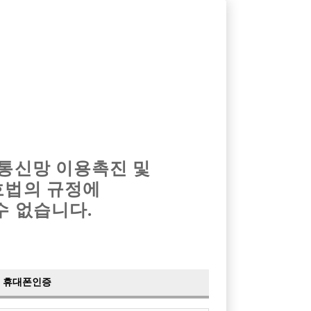
옴므알바
밤알바
회원가입
로그인
광고안내
이력서등록
마이페이지
 통신망 이용촉진 및
호법의 규정에
›
최신
공지사항
더보기
수 없습니다.
›
사이트 점검 안내
2024-05-16
›
이력서 열람 서비스 제공
2023-10-10
›
선수나라 일부 기능 업데이트
2023-09-14
›
선수나라 마지막 이벤트
2022-04-29
휴대폰인증