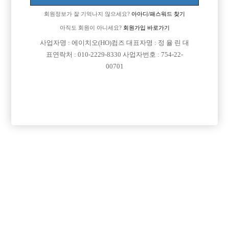
회원정보가 잘 기억나지 않으세요?
아아디/패스워드 찾기
아직도 회원이 아니세요?
회원가입 바로가기
사업자명 : 에이치오(HO)컴즈 대표자명 : 정 율 린 대
표연락처 : 010-2229-8330 사업자번호 : 754-22-
00701
프리미엄 광고
VIP 구인정보
경기-고양시
서울-송파구
서울-송파구