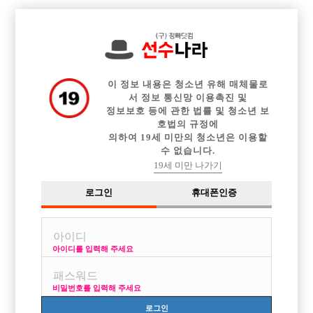

전체 구인정보
중빠 구인정보
아빠방 구인정보
웨이터 구인정보
이력서등록
이력서정보
커뮤니티
광고안내
이 정보 내용은 청소년 유해 매체물로
서 정보 통신망 이용촉진 및
정보보호 등에 관한 법률 및 청소년 보
호법의 규정에
의하여 19세 미만의 청소년은 이용할
수 없습니다.
19세 미만 나가기
로그인
휴대폰인증
아이디를 입력해 주세요
비밀번호를 입력해 주세요
로그인