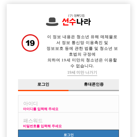

전체 구인정보
중빠 구인정보
아빠방 구인정보
웨이터 구인정보
이력서등록
이력서정보
커뮤니티
광고안내
이 정보 내용은 청소년 유해 매체물로
서 정보 통신망 이용촉진 및
정보보호 등에 관한 법률 및 청소년 보
호법의 규정에
의하여 19세 미만의 청소년은 이용할
수 없습니다.
19세 미만 나가기
로그인
휴대폰인증
아이디를 입력해 주세요
비밀번호를 입력해 주세요
로그인