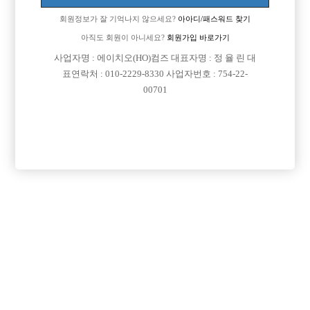
회원정보가 잘 기억나지 않으세요?
아아디/패스워드 찾기
아직도 회원이 아니세요?
회원가입 바로가기
사업자명 : 에이치오(HO)컴즈 대표자명 : 정 율 린 대
표연락처 : 010-2229-8330 사업자번호 : 754-22-
00701
프리미엄 광고
VIP 구인정보
서울-강서구
경기-부천시
경기-수원시