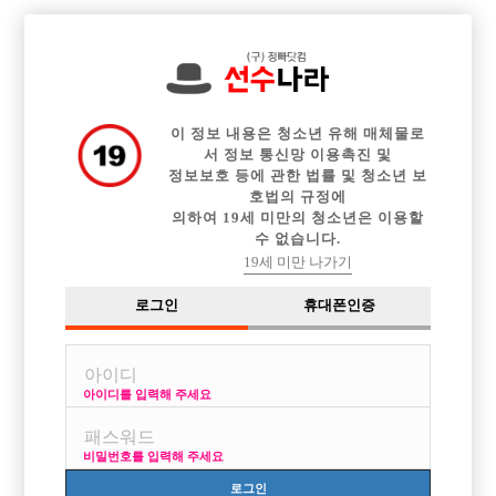

전체 구인정보
중빠 구인정보
아빠방 구인정보
웨이터 구인정보
이력서등록
이력서정보
커뮤니티
광고안내
이 정보 내용은 청소년 유해 매체물로
서 정보 통신망 이용촉진 및
정보보호 등에 관한 법률 및 청소년 보
호법의 규정에
의하여 19세 미만의 청소년은 이용할
수 없습니다.
19세 미만 나가기
로그인
휴대폰인증
아이디를 입력해 주세요
비밀번호를 입력해 주세요
로그인