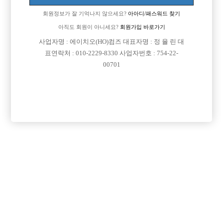
회원정보가 잘 기억나지 않으세요?
아아디/패스워드 찾기
아직도 회원이 아니세요?
회원가입 바로가기
사업자명 : 에이치오(HO)컴즈 대표자명 : 정 율 린 대
표연락처 : 010-2229-8330 사업자번호 : 754-22-
00701
프리미엄 광고
VIP 구인정보
인천-미추홀구
경기-수원시
경기-성남시