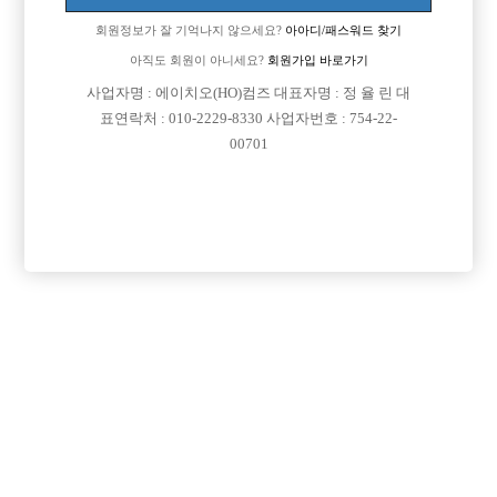
회원정보가 잘 기억나지 않으세요?
아아디/패스워드 찾기
아직도 회원이 아니세요?
회원가입 바로가기
사업자명 : 에이치오(HO)컴즈 대표자명 : 정 율 린 대
표연락처 : 010-2229-8330 사업자번호 : 754-22-
00701
프리미엄 광고
VIP 구인정보
경기-고양시
서울-강남구
서울-영등포구