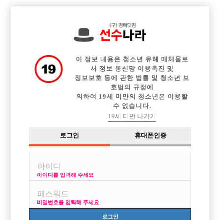

전체 구인정보
중빠 구인정보
아빠방 구인정보
웨이터 구인정보
이력서등록
이력서정보
커뮤니티
광고안내
이 정보 내용은 청소년 유해 매체물로
서 정보 통신망 이용촉진 및
정보보호 등에 관한 법률 및 청소년 보
호법의 규정에
의하여 19세 미만의 청소년은 이용할
수 없습니다.
19세 미만 나가기
로그인
휴대폰인증
아이디를 입력해 주세요
비밀번호를 입력해 주세요
로그인