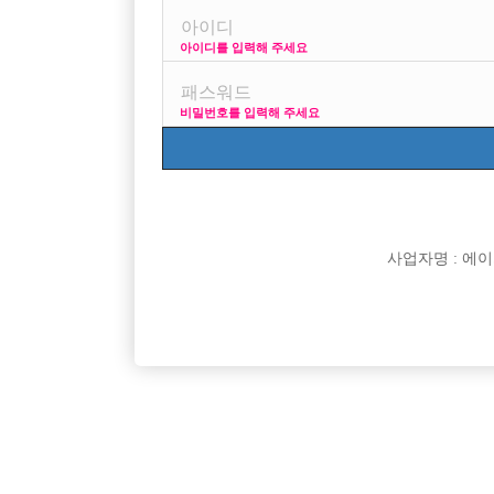
아이디를 입력해 주세요
프리미엄 광고
사이즈 걱정
비밀번호를 입력해 주세요
VIP 구인정보
170 + 깔창 = 1
사업자명 : 에이치오
[여성전용클럽]
인스타
일산 킹 확장오픈 선수 대모집 ! 초보 대환영 ~
건대 W 
경기-고양시
TC
50,000원
서울-광
[여성전용클럽]
큐브(CUBE)