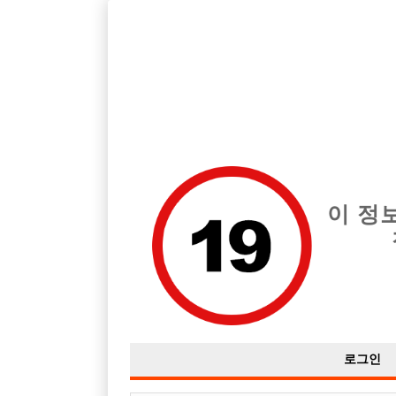
호빠, 중빠, 아빠방 구인구직을 12년 넘게 제공해온 선수나라
습니다.
전체 구인정보
중빠 구인
아빠방 구
이 정
로그인