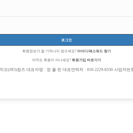
로그인
회원정보가 잘 기억나지 않으세요?
아아디/패스워드 찾기
아직도 회원이 아니세요?
회원가입 바로가기
(HO)컴즈 대표자명 : 정 율 린 대표연락처 : 010-2229-8330 사업자번호 : 
[여성전용클럽]
[여성전용
W(더블유)
여성시
임팩트 박스에서 선수 모십니다.
인부천박스에서 선수 급하게 모집합니
진구
시간
60,000원
경기-부천시
TC
[여성전용클럽]
[여성전용
워라밸
W(더블