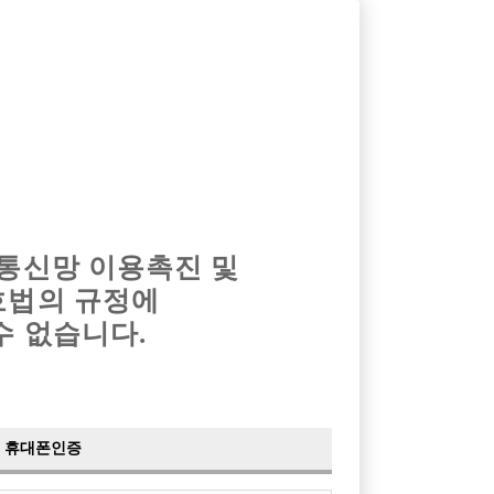
옴므알바
밤알바
회원가입
로그인
광고안내
이력서등록
마이페이지
 통신망 이용촉진 및
호법의 규정에
›
최신
공지사항
더보기
수 없습니다.
›
사이트 점검 안내
2024-05-16
›
이력서 열람 서비스 제공
2023-10-10
›
선수나라 일부 기능 업데이트
2023-09-14
›
선수나라 마지막 이벤트
2022-04-29
휴대폰인증