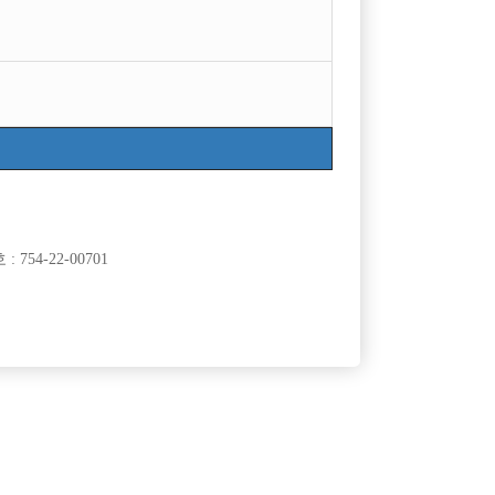
754-22-00701
클럽]
[여성전용클럽]
대
놀이터
다
25세 이상 선수 및 소박스 구합니다.
50,000원
인천-남동구
TC
50,000원
클럽]
[여성전용클럽]
유)
카지노