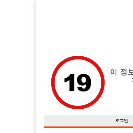
호빠, 중빠, 아빠방 구인구직을 12년 넘게 제공해온 선수나라
습니다.
전체 구인정보
중빠 구인
아빠방 구
이 정
로그인