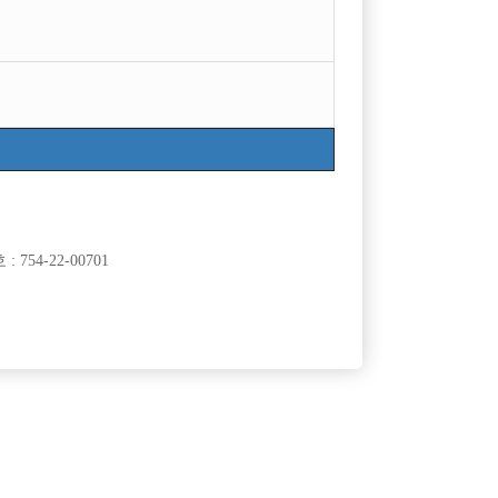
754-22-00701
클럽]
[여성전용클럽]
밸
인스타
 영업 / 단
고양시 일산&파주 전지역 NO.1 “신사”
60,000원
경기-고양시
TC
50,000원
클럽]
[여성전용클럽]
 클럽
수지