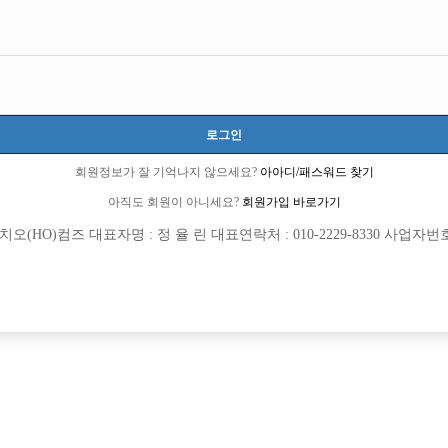
로그인
회원정보가 잘 기억나지 않으세요?
아아디/패스워드 찾기
아직도 회원이 아니세요?
회원가입 바로가기
(HO)컴즈 대표자명 : 정 율 린 대표연락처 : 010-2229-8330 사업자번호 : 
[여성전용클럽]
[여성전용
궁궐노래노래
워라
양천 1등박스 최고복지 #당일지급 #초보환영
강남 전체 콜독점 사무실 / 강남 한곳 25년
서구
시간
50,000원
서울-강남구
TC
일 박스 / 가족같은 직원 모집합니다.
[여성전용클럽]
[여성전용
홍콩노래짱
술마시는