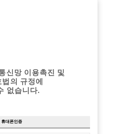
옴므알바
밤알바
회원가입
로그인
광고안내
이력서등록
마이페이지
 통신망 이용촉진 및
호법의 규정에
›
최신
공지사항
더보기
수 없습니다.
›
사이트 점검 안내
2024-05-16
›
이력서 열람 서비스 제공
2023-10-10
›
선수나라 일부 기능 업데이트
2023-09-14
›
선수나라 마지막 이벤트
2022-04-29
휴대폰인증