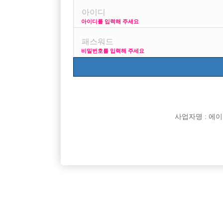
아이디를 입력해 주세요
프리미엄 광고
사이즈
비밀번호를 입력해 주세요
VIP 구인정보
170 + 깔창 =
사업자명 : 에이치오
[여성전용클럽]
맥심
▶안녕하세요◀ 인성 좋은 사람 착한 사람들의 모임
강서 / 
서울-중랑구
TC
50,000원
서울-강
홀릭 박스 입니다 ▶숙소 제공◀
#TC 5만
[여성전용클럽]
빵빠레