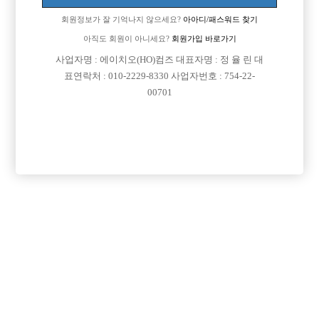
회원정보가 잘 기억나지 않으세요?
아아디/패스워드 찾기
아직도 회원이 아니세요?
회원가입 바로가기
사업자명 : 에이치오(HO)컴즈 대표자명 : 정 율 린 대
표연락처 : 010-2229-8330 사업자번호 : 754-22-
00701
프리미엄 광고
VIP 구인정보
서울-강북구
경기-수원시
경기-부천시