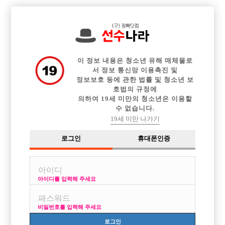

전체 구인정보
중빠 구인정보
아빠방 구인정보
웨이터 구인정보
이력서등록
이력서정보
커뮤니티
광고안내
이 정보 내용은 청소년 유해 매체물로
서 정보 통신망 이용촉진 및
정보보호 등에 관한 법률 및 청소년 보
호법의 규정에
의하여 19세 미만의 청소년은 이용할
수 없습니다.
19세 미만 나가기
로그인
휴대폰인증
아이디를 입력해 주세요
비밀번호를 입력해 주세요
로그인