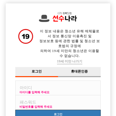

전체 구인정보
중빠 구인정보
아빠방 구인정보
웨이터 구인정보
이력서등록
이력서정보
커뮤니티
광고안내
이 정보 내용은 청소년 유해 매체물로
서 정보 통신망 이용촉진 및
정보보호 등에 관한 법률 및 청소년 보
호법의 규정에
의하여 19세 미만의 청소년은 이용할
수 없습니다.
19세 미만 나가기
로그인
휴대폰인증
아이디를 입력해 주세요
비밀번호를 입력해 주세요
로그인