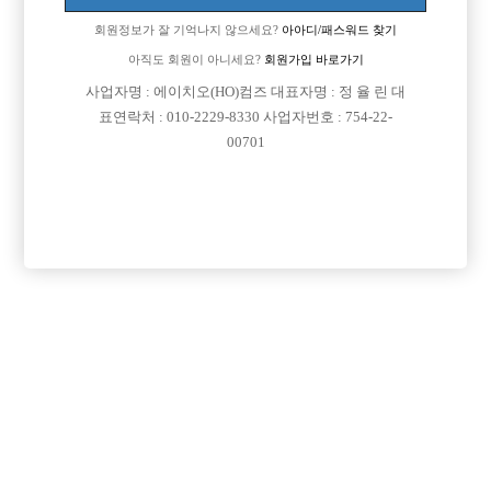
회원정보가 잘 기억나지 않으세요?
아아디/패스워드 찾기
아직도 회원이 아니세요?
회원가입 바로가기
사업자명 : 에이치오(HO)컴즈 대표자명 : 정 율 린 대
표연락처 : 010-2229-8330 사업자번호 : 754-22-
00701
프리미엄 광고
VIP 구인정보
경기-부천시
서울-관악구
인천-남동구