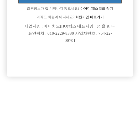
회원정보가 잘 기억나지 않으세요?
아아디/패스워드 찾기
아직도 회원이 아니세요?
회원가입 바로가기
사업자명 : 에이치오(HO)컴즈 대표자명 : 정 율 린 대
표연락처 : 010-2229-8330 사업자번호 : 754-22-
00701
프리미엄 광고
VIP 구인정보
경기-안산시
서울-광진구
경기-부천시