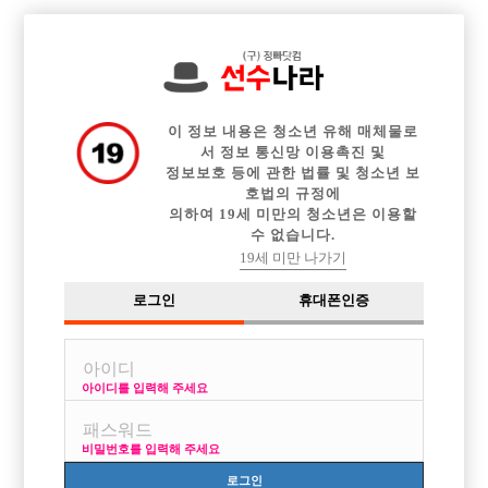

전체 구인정보
중빠 구인정보
아빠방 구인정보
웨이터 구인정보
이력서등록
이력서정보
커뮤니티
광고안내
이 정보 내용은 청소년 유해 매체물로
서 정보 통신망 이용촉진 및
정보보호 등에 관한 법률 및 청소년 보
호법의 규정에
의하여 19세 미만의 청소년은 이용할
수 없습니다.
19세 미만 나가기
로그인
휴대폰인증
아이디를 입력해 주세요
비밀번호를 입력해 주세요
로그인