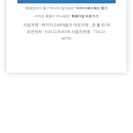
회원정보가 잘 기억나지 않으세요?
아아디/패스워드 찾기
아직도 회원이 아니세요?
회원가입 바로가기
사업자명 : 에이치오(HO)컴즈 대표자명 : 정 율 린 대
표연락처 : 010-2229-8330 사업자번호 : 754-22-
00701
프리미엄 광고
VIP 구인정보
충남-천안시
서울-영등포구
인천-미추홀구