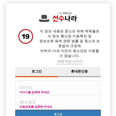

전체 구인정보
중빠 구인정보
아빠방 구인정보
웨이터 구인정보
이력서등록
이력서정보
커뮤니티
광고안내
이 정보 내용은 청소년 유해 매체물로
서 정보 통신망 이용촉진 및
정보보호 등에 관한 법률 및 청소년 보
호법의 규정에
의하여 19세 미만의 청소년은 이용할
수 없습니다.
19세 미만 나가기
로그인
휴대폰인증
아이디를 입력해 주세요
비밀번호를 입력해 주세요
로그인