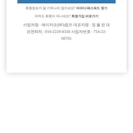
회원정보가 잘 기억나지 않으세요?
아아디/패스워드 찾기
아직도 회원이 아니세요?
회원가입 바로가기
사업자명 : 에이치오(HO)컴즈 대표자명 : 정 율 린 대
표연락처 : 010-2229-8330 사업자번호 : 754-22-
00701
프리미엄 광고
VIP 구인정보
경기-고양시
인천-남동구
경기-안산시