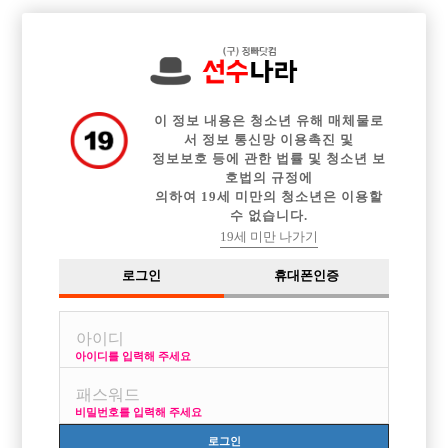

전체 구인정보
중빠 구인정보
아빠방 구인정보
웨이터 구인정보
이력서등록
이력서정보
커뮤니티
광고안내
이 정보 내용은 청소년 유해 매체물로
서 정보 통신망 이용촉진 및
정보보호 등에 관한 법률 및 청소년 보
호법의 규정에
의하여 19세 미만의 청소년은 이용할
수 없습니다.
19세 미만 나가기
로그인
휴대폰인증
아이디를 입력해 주세요
비밀번호를 입력해 주세요
로그인