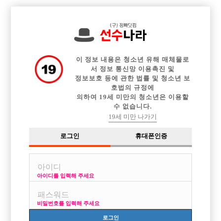

전체 구인정보
중빠 구인정보
아빠방 구인정보
웨이터 구인정보
이력서등록
이력서정보
커뮤니티
광고안내
이 정보 내용은 청소년 유해 매체물로
서 정보 통신망 이용촉진 및
정보보호 등에 관한 법률 및 청소년 보
호법의 규정에
의하여 19세 미만의 청소년은 이용할
수 없습니다.
19세 미만 나가기
로그인
휴대폰인증
아이디를 입력해 주세요
비밀번호를 입력해 주세요
로그인