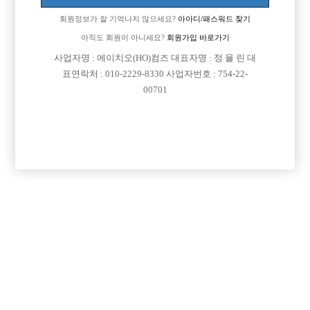
회원정보가 잘 기억나지 않으세요?
아아디/패스워드 찾기
아직도 회원이 아니세요?
회원가입 바로가기
사업자명 : 에이치오(HO)컴즈 대표자명 : 정 율 린 대
표연락처 : 010-2229-8330 사업자번호 : 754-22-
00701
프리미엄 광고
VIP 구인정보
서울-중랑구
서울-중구
인천-미추홀구